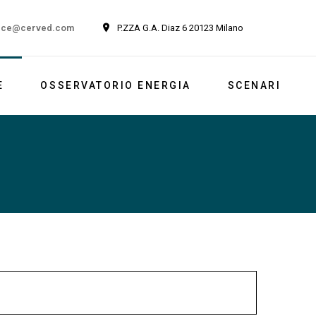
ice@cerved.com
P.ZZA G.A. Diaz 6 20123 Milano
E
OSSERVATORIO ENERGIA
SCENARI
Newsletter
Italia
Market outlook
Reports
Newsletter ESG