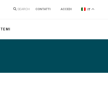
SEARCH
CONTATTI
ACCEDI
IT
TEMI
Energia elettrica
Gas Naturale
Idrogeno
Energie Rinnovabili e Clima
Regolazione reti
Politiche energetiche
Sostenibilità