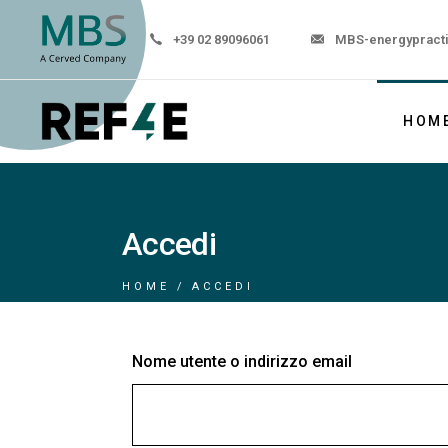
+39 02 89096061
MBS-energypract
HOM
Accedi
HOME
ACCEDI
Nome utente o indirizzo email