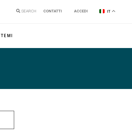
SEARCH
CONTATTI
ACCEDI
IT
TEMI
Energia elettrica
Gas Naturale
Idrogeno
Energie Rinnovabili e Clima
Regolazione reti
Sostenibilità
Politiche energetiche