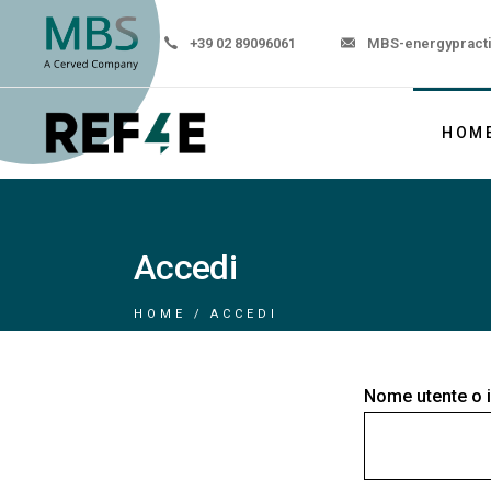
+39 02 89096061
MBS-energypract
HOM
Accedi
HOME
ACCEDI
Nome utente o i