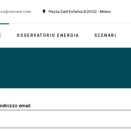
ice@cerved.com
Piazza Sant'Eufemia 8 20122 - Milano
E
OSSERVATORIO ENERGIA
SCENARI
Newsletter
Italia
Market outlook
Reports
ndirizzo email