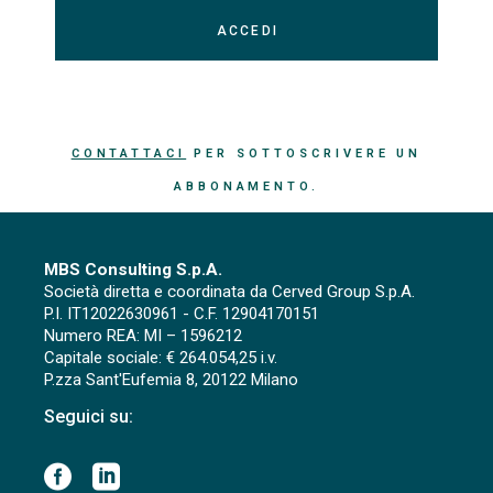
CONTATTACI
PER SOTTOSCRIVERE UN
ABBONAMENTO.
MBS Consulting S.p.A.
Società diretta e coordinata da Cerved Group S.p.A.
P.I. IT12022630961 - C.F. 12904170151
Numero REA: MI – 1596212
Capitale sociale: € 264.054,25 i.v.
P.zza Sant'Eufemia 8, 20122 Milano
Seguici su: