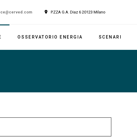
ice@cerved.com
P.ZZA G.A. Diaz 6 20123 Milano
E
OSSERVATORIO ENERGIA
SCENARI
Newsletter
Italia
Market outlook
Reports
Newsletter ESG