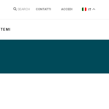
SEARCH
CONTATTI
ACCEDI
IT
TEMI
Energia elettrica
Gas Naturale
Idrogeno
Energie Rinnovabili e Clima
Regolazione reti
Politiche energetiche
Sostenibilità