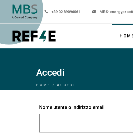
+39 02 89096061
MBS-energypract
HOM
Accedi
HOME
ACCEDI
Nome utente o indirizzo email