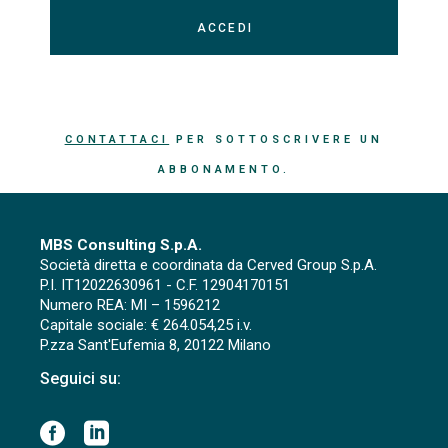
CONTATTACI
PER SOTTOSCRIVERE UN
ABBONAMENTO.
MBS Consulting S.p.A.
Società diretta e coordinata da Cerved Group S.p.A.
P.I. IT12022630961 - C.F. 12904170151
Numero REA: MI – 1596212
Capitale sociale: € 264.054,25 i.v.
P.zza Sant'Eufemia 8, 20122 Milano
Seguici su: