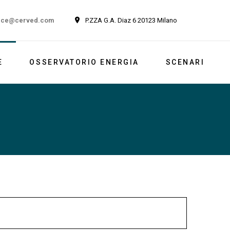
ice@cerved.com
P.ZZA G.A. Diaz 6 20123 Milano
E
OSSERVATORIO ENERGIA
SCENARI
Newsletter
Italia
Market outlook
Reports
Newsletter ESG