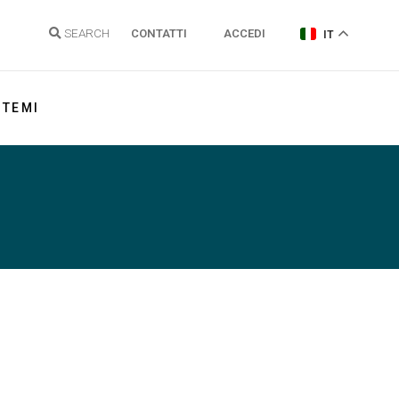
SEARCH
CONTATTI
ACCEDI
IT
TEMI
Energia elettrica
Gas Naturale
Idrogeno
Energie Rinnovabili e Clima
Regolazione reti
Politiche energetiche
Sostenibilità