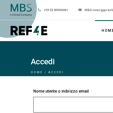
+39 02 89096061
MBS-energypract
HOM
Accedi
HOME
ACCEDI
Nome utente o indirizzo email