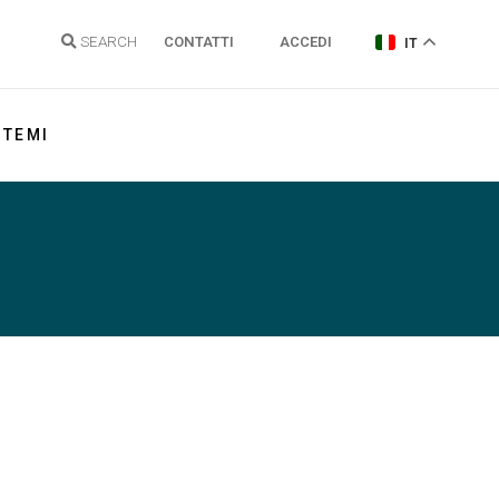
SEARCH
CONTATTI
ACCEDI
IT
TEMI
Energia elettrica
Gas Naturale
Idrogeno
Energie Rinnovabili e Clima
Regolazione reti
Politiche energetiche
Sostenibilità