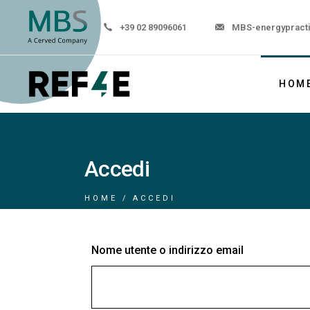
+39 02 89096061
MBS-energypract
HOM
Accedi
HOME
ACCEDI
Nome utente o indirizzo email