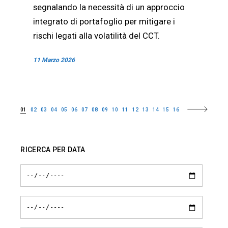
segnalando la necessità di un approccio
integrato di portafoglio per mitigare i
rischi legati alla volatilità del CCT.
11 Marzo 2026
01
02
03
04
05
06
07
08
09
10
11
12
13
14
15
16
RICERCA PER DATA