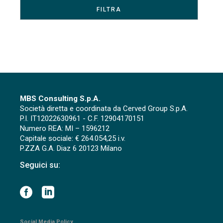
MBS Consulting S.p.A.
Società diretta e coordinata da Cerved Group S.p.A.
P.I. IT12022630961 - C.F. 12904170151
Numero REA: MI – 1596212
Capitale sociale: € 264.054,25 i.v.
P.ZZA G.A. Diaz 6 20123 Milano
Seguici su:
Social Media Policy