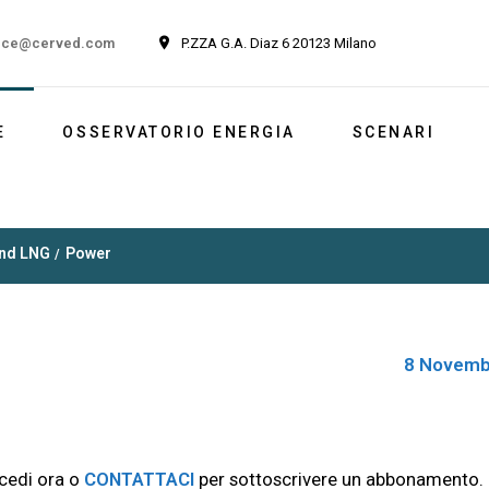
ice@cerved.com
P.ZZA G.A. Diaz 6 20123 Milano
E
OSSERVATORIO ENERGIA
SCENARI
Newsletter
Italia
and LNG
Power
Market outlook
Reports
Newsletter ESG
8 Novemb
cedi ora o
CONTATTACI
per sottoscrivere un abbonamento.