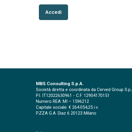
Accedi
MBS Consulting S.p.A.
Società diretta e coordinata da Cerved Group S.p.
P.I. IT12022630961 - C.F. 12904170151
Numero REA: MI – 1596212
Capitale sociale: € 264.054,25 i.v.
P.ZZA G.A. Diaz 6 20123 Milano