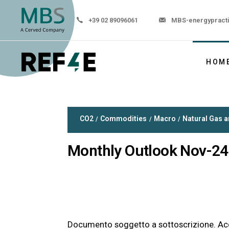
+39 02 89096061
MBS-energypract
HOM
CO2
Commodities
Macro
Natural Gas 
Monthly Outlook Nov-24
Documento soggetto a sottoscrizione. Ac