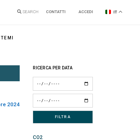
SEARCH
CONTATTI
ACCEDI
IT
TEMI
Energia elettrica
RICERCA PER DATA
Gas Naturale
Idrogeno
Energie Rinnovabili e Clima
re 2024
Regolazione reti
Politiche energetiche
Sostenibilità
CO2