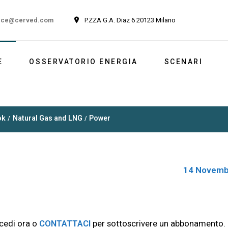
ice@cerved.com
P.ZZA G.A. Diaz 6 20123 Milano
E
OSSERVATORIO ENERGIA
SCENARI
Newsletter
Italia
ok
Natural Gas and LNG
Power
Market outlook
Reports
Newsletter ESG
14 Novemb
cedi ora o
CONTATTACI
per sottoscrivere un abbonamento.