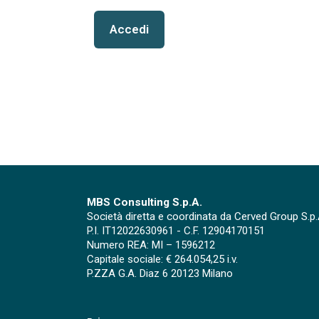
Accedi
MBS Consulting S.p.A.
Società diretta e coordinata da Cerved Group S.p.
P.I. IT12022630961 - C.F. 12904170151
Numero REA: MI – 1596212
Capitale sociale: € 264.054,25 i.v.
P.ZZA G.A. Diaz 6 20123 Milano