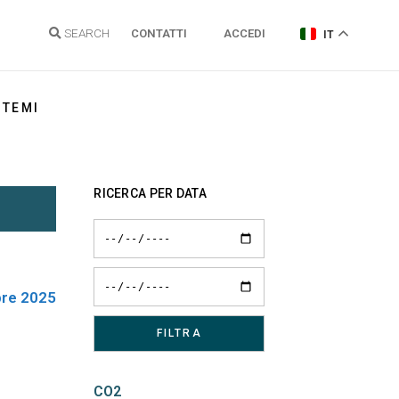
SEARCH
CONTATTI
ACCEDI
IT
TEMI
Energia elettrica
RICERCA PER DATA
Gas Naturale
Idrogeno
Energie Rinnovabili e Clima
re 2025
Regolazione reti
Politiche energetiche
Sostenibilità
CO2