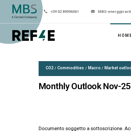
+39 02 89096061
MBS-energypract
HOM
CO2
Commodities
Macro
Market outlo
Monthly Outlook Nov-25
Documento soggetto a sottoscrizione. Ac