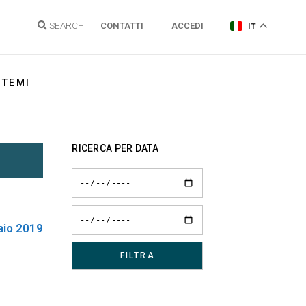
SEARCH
CONTATTI
ACCEDI
IT
TEMI
Energia elettrica
RICERCA PER DATA
Gas Naturale
Idrogeno
Energie Rinnovabili e Clima
aio 2019
Regolazione reti
Politiche energetiche
Sostenibilità