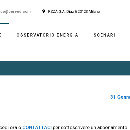
ice@cerved.com
P.ZZA G.A. Diaz 6 20123 Milano
E
OSSERVATORIO ENERGIA
SCENARI
Newsletter
Italia
Market outlook
Reports
Newsletter ESG
31 Genn
cedi ora o
CONTATTACI
per sottoscrivere un abbonamento.