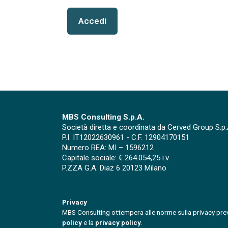
Accedi
MBS Consulting S.p.A.
Società diretta e coordinata da Cerved Group S.p.
P.I. IT12022630961 - C.F. 12904170151
Numero REA: MI – 1596212
Capitale sociale: € 264.054,25 i.v.
P.ZZA G.A. Diaz 6 20123 Milano
Privacy
MBS Consulting ottempera alle norme sulla privacy previ
policy
e la
privacy policy
.