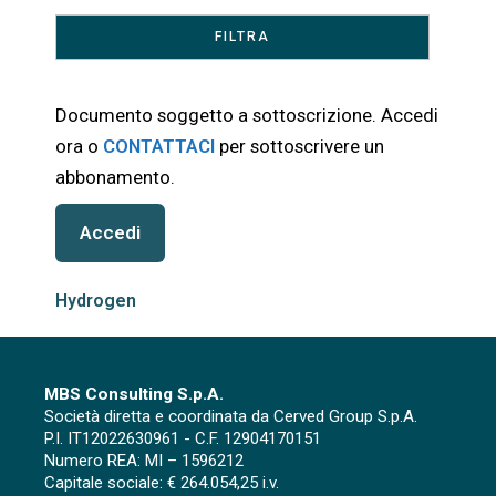
Documento soggetto a sottoscrizione. Accedi
ora o
CONTATTACI
per sottoscrivere un
abbonamento.
Accedi
Hydrogen
MBS Consulting S.p.A.
Società diretta e coordinata da Cerved Group S.p.A.
P.I. IT12022630961 - C.F. 12904170151
Numero REA: MI – 1596212
Capitale sociale: € 264.054,25 i.v.