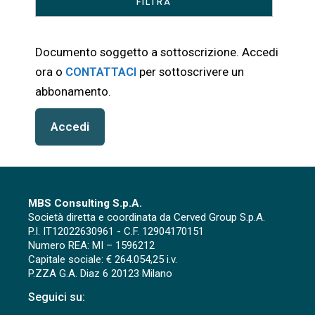
Documento soggetto a sottoscrizione. Accedi
ora o
CONTATTACI
per sottoscrivere un
abbonamento.
Accedi
MBS Consulting S.p.A.
Società diretta e coordinata da Cerved Group S.p.A.
P.I. IT12022630961 - C.F. 12904170151
Numero REA: MI – 1596212
Capitale sociale: € 264.054,25 i.v.
P.ZZA G.A. Diaz 6 20123 Milano
Seguici su: