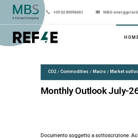
+39 02 89096061
MBS-energypract
HOM
CO2
Commodities
Macro
Market outlo
Monthly Outlook July-2
Documento soggetto a sottoscrizione. Ac