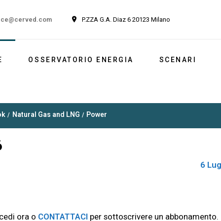
ice@cerved.com
P.ZZA G.A. Diaz 6 20123 Milano
E
OSSERVATORIO ENERGIA
SCENARI
Newsletter
Italia
ok
Natural Gas and LNG
Power
Market outlook
Reports
6
Newsletter ESG
6 Lug
cedi ora o
CONTATTACI
per sottoscrivere un abbonamento.