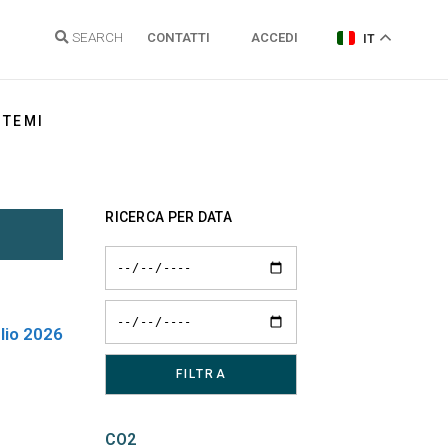
SEARCH
CONTATTI
ACCEDI
IT
TEMI
Energia elettrica
RICERCA PER DATA
Gas Naturale
Idrogeno
Energie Rinnovabili e Clima
lio 2026
Regolazione reti
Politiche energetiche
Sostenibilità
CO2