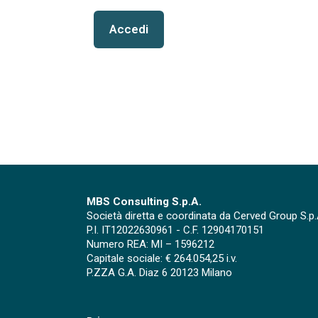
Accedi
MBS Consulting S.p.A.
Società diretta e coordinata da Cerved Group S.p.
P.I. IT12022630961 - C.F. 12904170151
Numero REA: MI – 1596212
Capitale sociale: € 264.054,25 i.v.
P.ZZA G.A. Diaz 6 20123 Milano