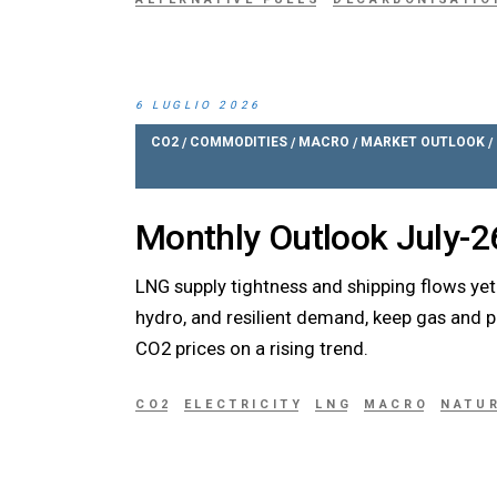
6 LUGLIO 2026
CO2
COMMODITIES
MACRO
MARKET OUTLOOK
/
/
/
/
Monthly Outlook July-2
LNG supply tightness and shipping flows ye
hydro, and resilient demand, keep gas and 
CO2 prices on a rising trend.
CO2
ELECTRICITY
LNG
MACRO
NATU