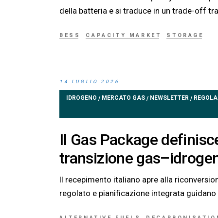
della batteria e si traduce in un trade-off tra
BESS
CAPACITY MARKET
STORAGE
14 LUGLIO 2026
IDROGENO
MERCATO GAS
NEWSLETTER
REGOLA
/
/
/
Il Gas Package definisce
transizione gas–idroge
Il recepimento italiano apre alla riconversio
regolato e pianificazione integrata guidano g
ALTERNATIVE FUELS
DECARBONISATIO