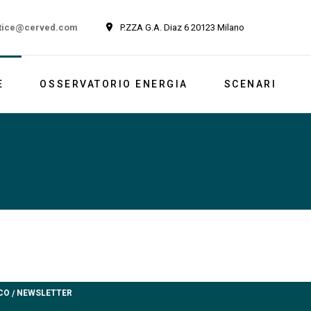
tice@cerved.com
P.ZZA G.A. Diaz 6 20123 Milano
E
OSSERVATORIO ENERGIA
SCENARI
Newsletter
Italia
Market outlook
Reports
Newsletter ESG
CO
NEWSLETTER
/