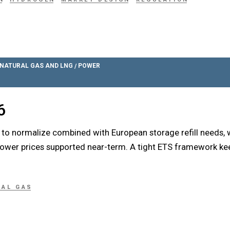
NATURAL GAS AND LNG
POWER
/
6
t to normalize combined with European storage refill needs,
power prices supported near-term. A tight ETS framework ke
RAL GAS