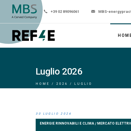
+39 02 89096061
MBS-energyprac
HOM
Luglio 2026
HOME
2026
LUGLIO
30 LUGLIO 2026
ENERGIE RINNOVABILI E CLIMA
MERCATO ELETTRI
/