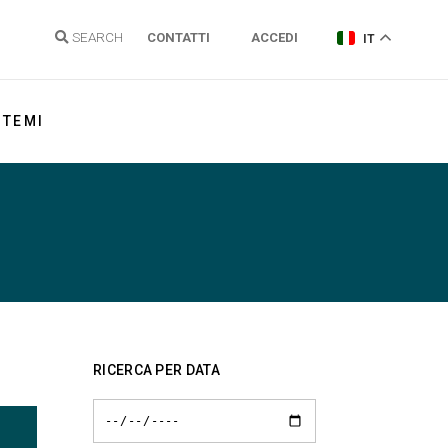
SEARCH
CONTATTI
ACCEDI
IT
TEMI
Energia elettrica
Gas Naturale
Idrogeno
Energie Rinnovabili e Clima
Regolazione reti
RICERCA PER DATA
Politiche energetiche
Sostenibilità