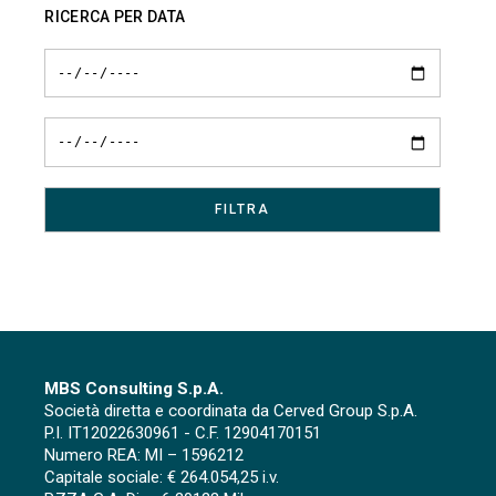
RICERCA PER DATA
MBS Consulting S.p.A.
Società diretta e coordinata da Cerved Group S.p.A.
P.I. IT12022630961 - C.F. 12904170151
Numero REA: MI – 1596212
Capitale sociale: € 264.054,25 i.v.