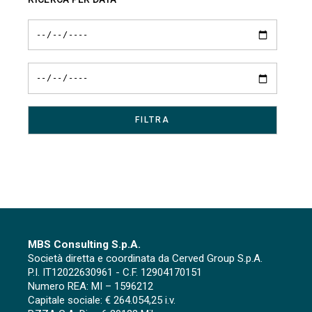
MBS Consulting S.p.A.
Società diretta e coordinata da Cerved Group S.p.A.
P.I. IT12022630961 - C.F. 12904170151
Numero REA: MI – 1596212
Capitale sociale: € 264.054,25 i.v.