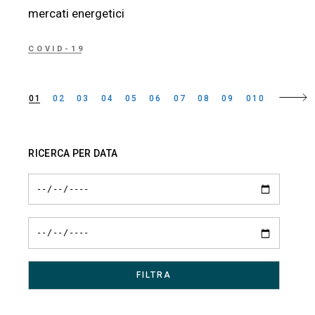
mercati energetici
COVID-19
Paginazione
01
02
03
04
05
06
07
08
09
010
degli
articoli
RICERCA PER DATA