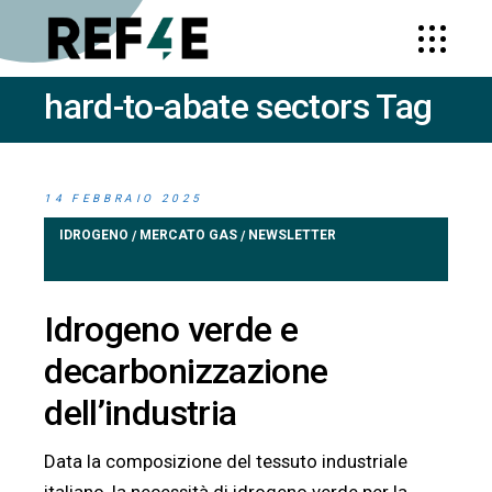
hard-to-abate sectors Tag
HOME
POSTS TAGGED "HARD-TO-ABATE
SECTORS"
14 FEBBRAIO 2025
IDROGENO
MERCATO GAS
NEWSLETTER
/
/
Idrogeno verde e
decarbonizzazione
dell’industria
Data la composizione del tessuto industriale
italiano, la necessità di idrogeno verde per la