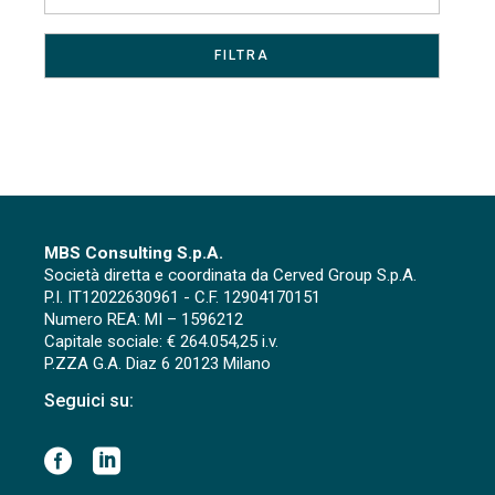
MBS Consulting S.p.A.
Società diretta e coordinata da Cerved Group S.p.A.
P.I. IT12022630961 - C.F. 12904170151
Numero REA: MI – 1596212
Capitale sociale: € 264.054,25 i.v.
P.ZZA G.A. Diaz 6 20123 Milano
Seguici su: