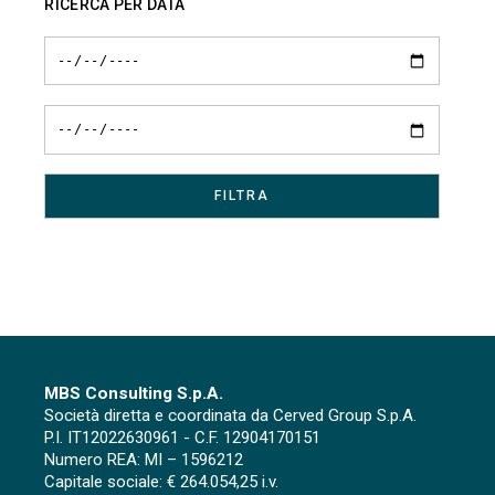
RICERCA PER DATA
MBS Consulting S.p.A.
Società diretta e coordinata da Cerved Group S.p.A.
P.I. IT12022630961 - C.F. 12904170151
Numero REA: MI – 1596212
Capitale sociale: € 264.054,25 i.v.