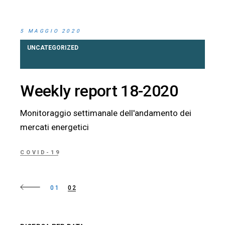
5 MAGGIO 2020
UNCATEGORIZED
Weekly report 18-2020
Monitoraggio settimanale dell'andamento dei
mercati energetici
COVID-19
Paginazione
01
02
degli
articoli