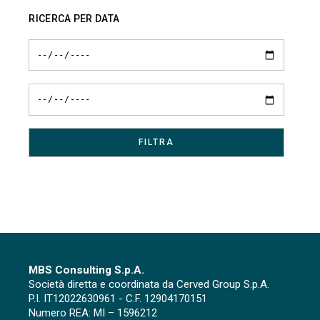
articoli
RICERCA PER DATA
MBS Consulting S.p.A.
Società diretta e coordinata da Cerved Group S.p.A.
P.I. IT12022630961 - C.F. 12904170151
Numero REA: MI – 1596212