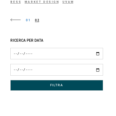
BESS
MARKET DESIGN
UVAM
Paginazione
01
02
degli
articoli
RICERCA PER DATA