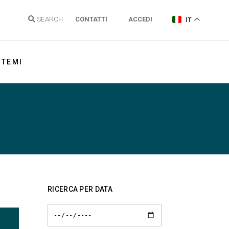
SEARCH
CONTATTI
ACCEDI
IT
TEMI
Energia elettrica
Gas Naturale
Idrogeno
Energie Rinnovabili e Clima
Regolazione reti
RICERCA PER DATA
Politiche energetiche
Sostenibilità