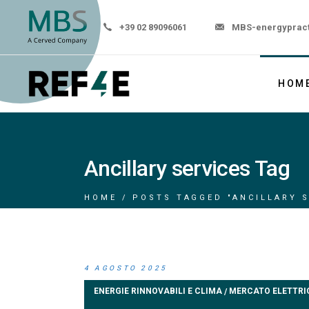
+39 02 89096061
MBS-energyprac
HOM
Ancillary services Tag
HOME
POSTS TAGGED "ANCILLARY S
4 AGOSTO 2025
ENERGIE RINNOVABILI E CLIMA
MERCATO ELETTRI
/