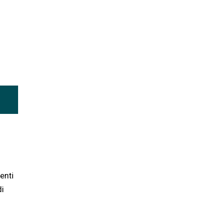
enti
di