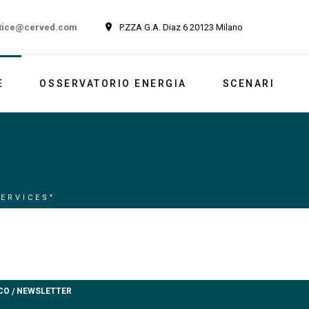
tice@cerved.com
P.ZZA G.A. Diaz 6 20123 Milano
E
OSSERVATORIO ENERGIA
SCENARI
Newsletter
Italia
Market outlook
Reports
ERVICES"
Newsletter ESG
CO
NEWSLETTER
/