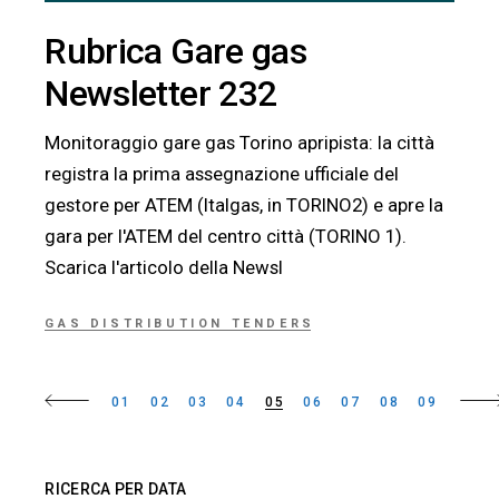
Rubrica Gare gas
Newsletter 232
Monitoraggio gare gas Torino apripista: la città
registra la prima assegnazione ufficiale del
gestore per ATEM (Italgas, in TORINO2) e apre la
gara per l'ATEM del centro città (TORINO 1).
Scarica l'articolo della Newsl
GAS DISTRIBUTION TENDERS
Paginazione
01
02
03
04
05
06
07
08
09
degli
articoli
RICERCA PER DATA