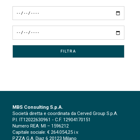
MBS Consulting S.p.A.
Società diretta e coordinata da Cerved Group S.p.A.
P.I. IT12022630961 - C.F. 12904170151
Numero REA: MI – 1596212
Capitale sociale: € 264.054,25 i.v.
P.ZZA G.A. Diaz 6 20123 Milano