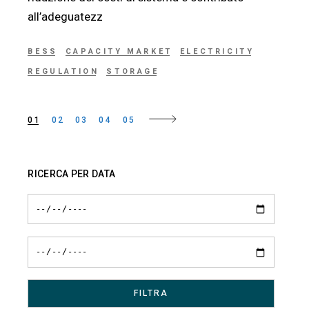
all’adeguatezz
BESS
CAPACITY MARKET
ELECTRICITY
REGULATION
STORAGE
01
02
03
04
05
Paginazione
degli
RICERCA PER DATA
articoli