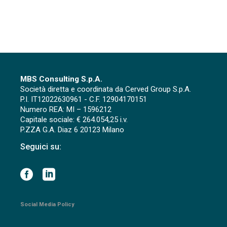
MBS Consulting S.p.A.
Società diretta e coordinata da Cerved Group S.p.A.
P.I. IT12022630961 - C.F. 12904170151
Numero REA: MI – 1596212
Capitale sociale: € 264.054,25 i.v.
P.ZZA G.A. Diaz 6 20123 Milano
Seguici su:
Social Media Policy