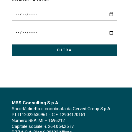
MBS Consulting S.p.A.
Società diretta e coordinata da Cerved Group S.p.A.
P.I. IT12022630961 - C.F. 12904170151
Numero REA: MI – 1596212
Capitale sociale: € 264.054,25 i.v.