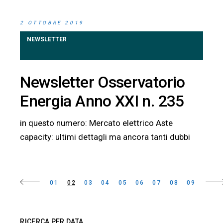
2 OTTOBRE 2019
NEWSLETTER
Newsletter Osservatorio
Energia Anno XXI n. 235
in questo numero: Mercato elettrico Aste
capacity: ultimi dettagli ma ancora tanti dubbi
Paginazione
01
02
03
04
05
06
07
08
09
degli
articoli
RICERCA PER DATA