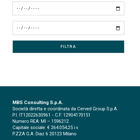
MBS Consulting S.p.A.
Società diretta e coordinata da Cerved Group S.p.A.
P.I. IT12022630961 - C.F. 12904170151
Numero REA: MI – 1596212
Capitale sociale: € 264.054,25 i.v.
P.ZZA G.A. Diaz 6 20123 Milano