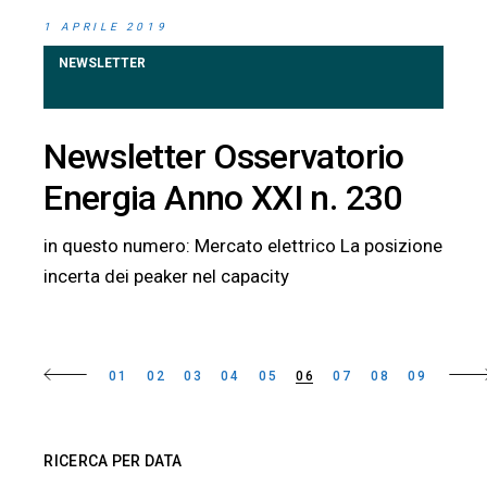
1 APRILE 2019
NEWSLETTER
Newsletter Osservatorio
Energia Anno XXI n. 230
in questo numero: Mercato elettrico La posizione
incerta dei peaker nel capacity
Paginazione
01
02
03
04
05
06
07
08
09
degli
articoli
RICERCA PER DATA