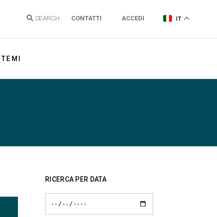
SEARCH
CONTATTI
ACCEDI
IT
TEMI
Energia elettrica
Gas Naturale
Idrogeno
Energie Rinnovabili e Clima
Regolazione reti
RICERCA PER DATA
Politiche energetiche
Sostenibilità