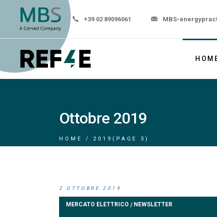
+39 02 89096061
MBS-energyprac
HOM
Ottobre 2019
HOME
2019
(PAGE 3)
2 OTTOBRE 2019
MERCATO ELETTRICO
NEWSLETTER
/