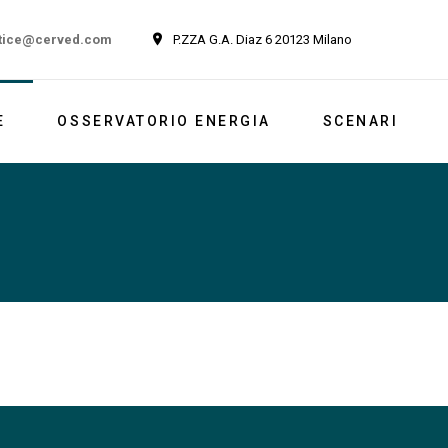
tice@cerved.com
P.ZZA G.A. Diaz 6 20123 Milano
E
OSSERVATORIO ENERGIA
SCENARI
Newsletter
Italia
Market outlook
Reports
Newsletter ESG