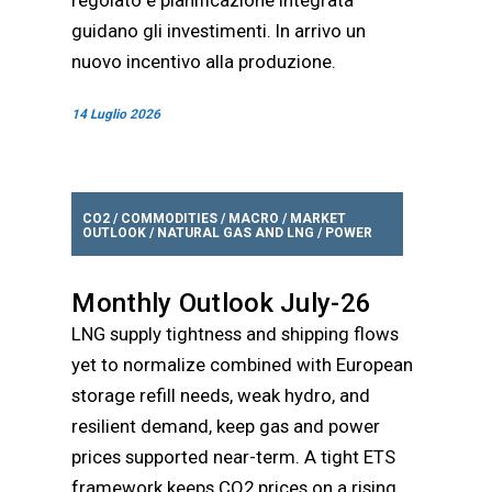
guidano gli investimenti. In arrivo un
nuovo incentivo alla produzione.
14 Luglio 2026
CO2
/
COMMODITIES
/
MACRO
/
MARKET
OUTLOOK
/
NATURAL GAS AND LNG
/
POWER
Monthly Outlook July-26
LNG supply tightness and shipping flows
yet to normalize combined with European
storage refill needs, weak hydro, and
resilient demand, keep gas and power
prices supported near-term. A tight ETS
framework keeps CO2 prices on a rising