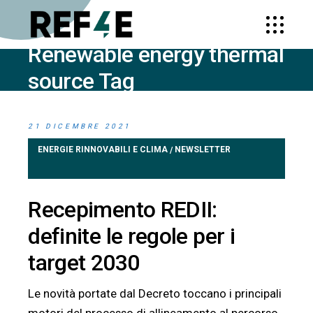
Renewable energy thermal
source Tag
HOME
POSTS TAGGED "RENEWABLE
21 DICEMBRE 2021
ENERGY THERMAL SOURCE"
ENERGIE RINNOVABILI E CLIMA
NEWSLETTER
/
Recepimento REDII:
definite le regole per i
target 2030
Le novità portate dal Decreto toccano i principali
motori del processo di allineamento al percorso