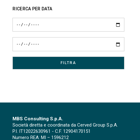
articoli
RICERCA PER DATA
MBS Consulting S.p.A.
Società diretta e coordinata da Cerved Group S.p.A.
P.I. IT12022630961 - C.F. 12904170151
Numero REA: MI – 1596212