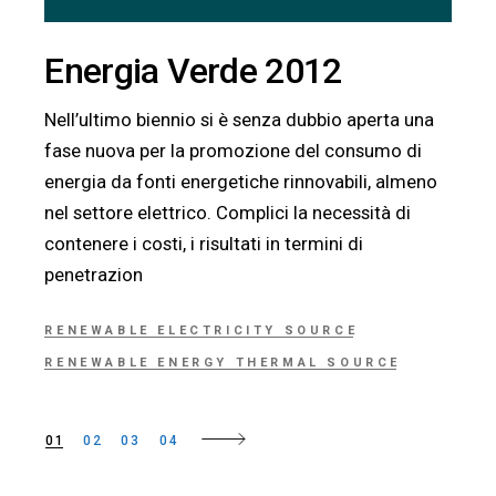
Energia Verde 2012
Nell’ultimo biennio si è senza dubbio aperta una
fase nuova per la promozione del consumo di
energia da fonti energetiche rinnovabili, almeno
nel settore elettrico. Complici la necessità di
contenere i costi, i risultati in termini di
penetrazion
RENEWABLE ELECTRICITY SOURCE
RENEWABLE ENERGY THERMAL SOURCE
Paginazione
01
02
03
04
degli