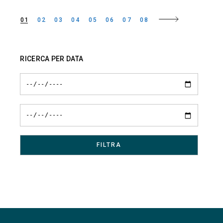
01
02
03
04
05
06
07
08
Paginazione
degli
RICERCA PER DATA
articoli