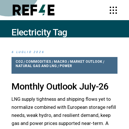
Electricity Tag
HOME
POSTS TAGGED "ELECTRICITY"
6 LUGLIO 2026
CO2
COMMODITIES
MACRO
MARKET OUTLOOK
/
/
/
/
NATURAL GAS AND LNG
POWER
/
Monthly Outlook July-26
LNG supply tightness and shipping flows yet to
normalize combined with European storage refill
needs, weak hydro, and resilient demand, keep
gas and power prices supported near-term. A