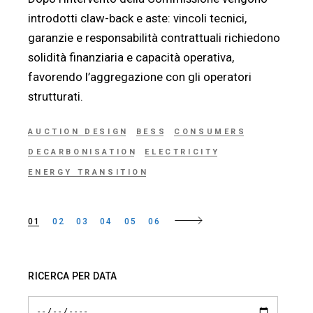
introdotti claw-back e aste: vincoli tecnici,
garanzie e responsabilità contrattuali richiedono
solidità finanziaria e capacità operativa,
favorendo l’aggregazione con gli operatori
strutturati.
AUCTION DESIGN
BESS
CONSUMERS
DECARBONISATION
ELECTRICITY
ENERGY TRANSITION
01
02
03
04
05
06
Paginazione
degli
RICERCA PER DATA
articoli