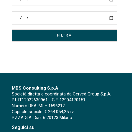
MBS Consulting S.p.A.
Società diretta e coordinata da Cerved Group S.p.A.
P.I. IT12022630961 - C.F. 12904170151
Numero REA: MI – 1596212
Capitale sociale: € 264.054,25 i.v.
P.ZZA G.A. Diaz 6 20123 Milano
Seguici su: