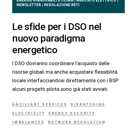
ENERGIE RINNOVABILI E CLIMA
MERCATO ELETTRICO
/
/
NEWSLETTER
REGOLAZIONE RETI
/
Le sfide per i DSO nel
nuovo paradigma
energetico
I DSO dovranno coordinare l’acquisto delle
risorse globali ma anche acquistare flessibilità
locale interfacciandosi direttamente con i BSP:
alcuni progetti pilota sono già stati avviati.
ANCILLARY SERVICES
DISPATCHING
ELECTRICITY
ENERGY SECURITY
IMBALANCES
NETWORK REGULATION