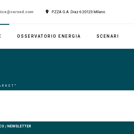
tice@cerved.com
P.ZZA G.A. Diaz 6 20123 Milano
E
OSSERVATORIO ENERGIA
SCENARI
Newsletter
Italia
Market outlook
Reports
ARKET"
Newsletter ESG
CO
NEWSLETTER
/