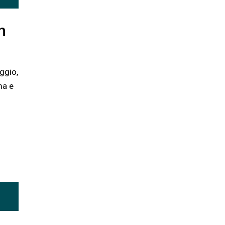
h
ggio,
ma e