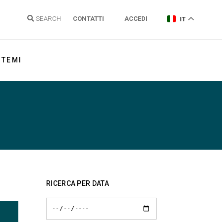
SEARCH
CONTATTI
ACCEDI
IT
TEMI
Energia elettrica
Gas Naturale
Idrogeno
Energie Rinnovabili e Clima
Regolazione reti
RICERCA PER DATA
Politiche energetiche
Sostenibilità