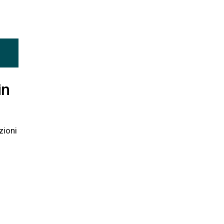
in
zioni