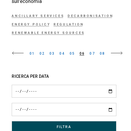
sull’economia
ANCILLARY SERVICES
DECARBONISATION
ENERGY POLICY
REGULATION
RENEWABLE ENERGY SOURCES
Paginazione
01
02
03
04
05
06
07
08
degli
articoli
RICERCA PER DATA