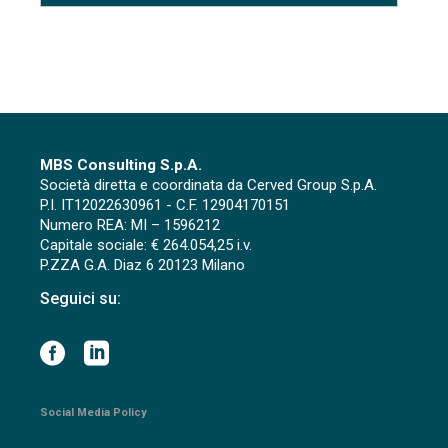
MBS Consulting S.p.A.
Società diretta e coordinata da Cerved Group S.p.A.
P.I. IT12022630961 - C.F. 12904170151
Numero REA: MI – 1596212
Capitale sociale: € 264.054,25 i.v.
P.ZZA G.A. Diaz 6 20123 Milano
Seguici su:
Social Media Policy