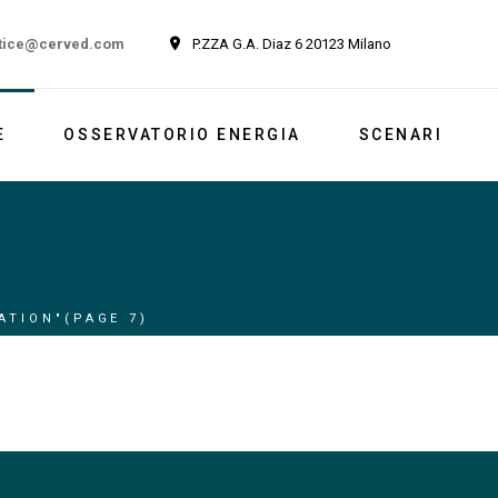
tice@cerved.com
P.ZZA G.A. Diaz 6 20123 Milano
E
OSSERVATORIO ENERGIA
SCENARI
Newsletter
Italia
Market outlook
Reports
ATION"
(PAGE 7)
Newsletter ESG