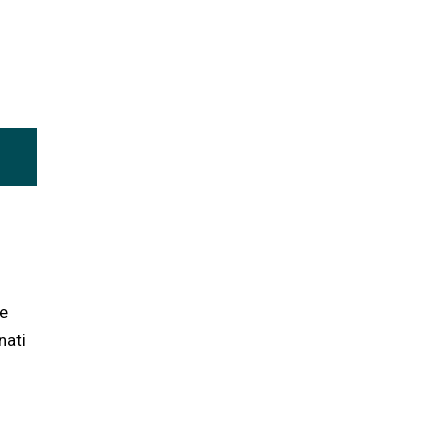
te
nati