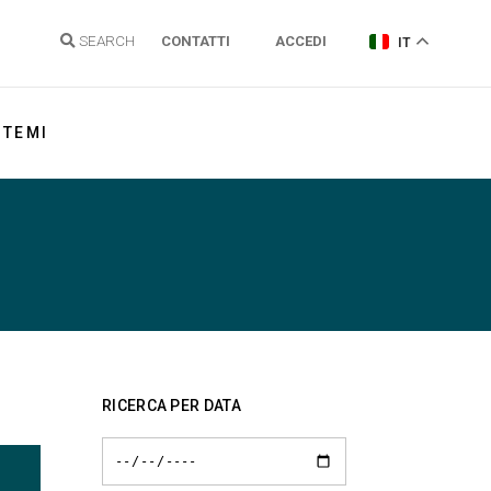
SEARCH
CONTATTI
ACCEDI
IT
TEMI
Energia elettrica
Gas Naturale
Idrogeno
Energie Rinnovabili e Clima
Regolazione reti
RICERCA PER DATA
Politiche energetiche
Sostenibilità