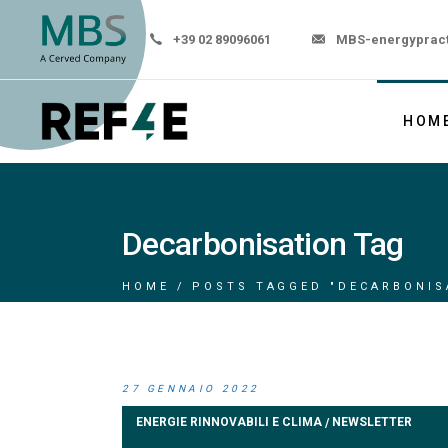
+39 02 89096061
MBS-energyprac
HOM
Decarbonisation Tag
HOME
POSTS TAGGED "DECARBONIS
27 GENNAIO 2022
ENERGIE RINNOVABILI E CLIMA
NEWSLETTER
/