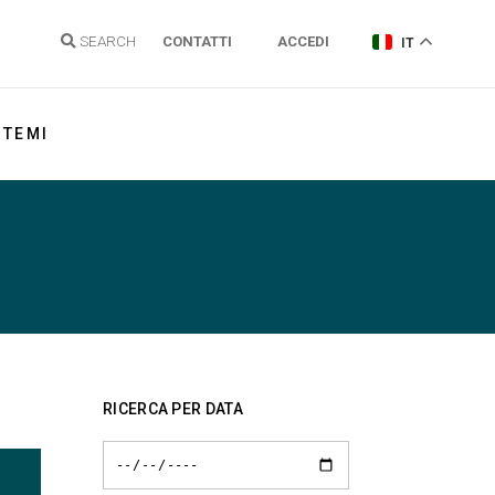
SEARCH
CONTATTI
ACCEDI
IT
TEMI
Energia elettrica
Gas Naturale
Idrogeno
Energie Rinnovabili e Clima
Regolazione reti
RICERCA PER DATA
Politiche energetiche
Sostenibilità