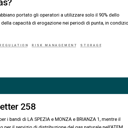
as?
biano portato gli operatori a utilizzare solo il 90% dello
ella capacità di erogazione nei periodi di punta, in condizi
REGULATION
RISK MANAGEMENT
STORAGE
etter 258
 per i bandi di LA SPEZIA e MONZA e BRIANZA 1, mentre il
per il servizio di distribuzione del gas naturale nell’ATEM