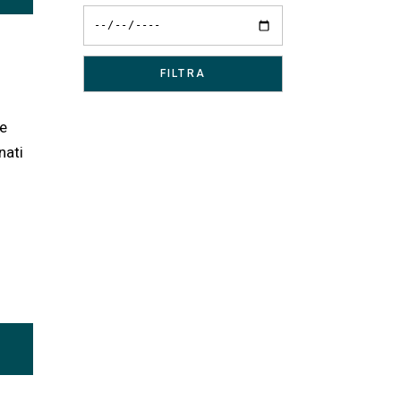
te
nati