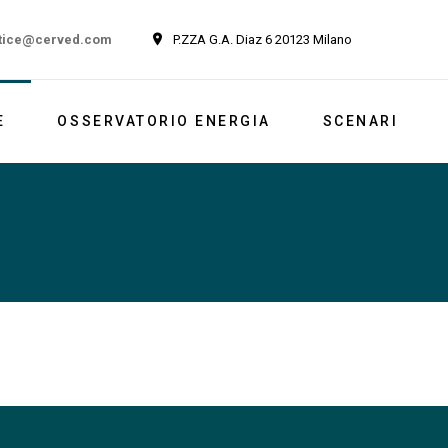
tice@cerved.com
P.ZZA G.A. Diaz 6 20123 Milano
E
OSSERVATORIO ENERGIA
SCENARI
Newsletter
Italia
Market outlook
Reports
Newsletter ESG