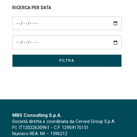
degli
RICERCA PER DATA
articoli
MBS Consulting S.p.A.
Società diretta e coordinata da Cerved Group S.p.A.
P.I. IT12022630961 - C.F. 12904170151
Numero REA: MI – 1596212