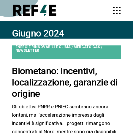
Giugno 2024
HOME
2024
GIUGNO
ENERGIE RINNOVABILI E CLIMA
MERCATO GAS
/
/
NEWSLETTER
Biometano: incentivi,
localizzazione, garanzie di
origine
Gli obiettivi PNRR e PNIEC sembrano ancora
lontani, ma l’accelerazione impressa dagli
incentivi è significativa. I progetti rimangono
concentrati al Nord, mentre sono già disponibili