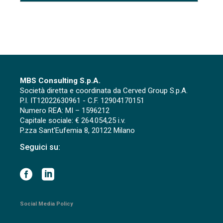
MBS Consulting S.p.A.
Società diretta e coordinata da Cerved Group S.p.A.
P.I. IT12022630961 - C.F. 12904170151
Numero REA: MI – 1596212
Capitale sociale: € 264.054,25 i.v.
P.zza Sant'Eufemia 8, 20122 Milano
Seguici su:
Social Media Policy